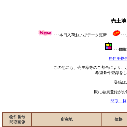
売土地
･･･本日入荷およびデータ更新
･
･･･
居住用物
この他にも、売主様等のご都合により、
希望条件登録をし
登録は
既に会員登録がお
間取一覧
物件番号
所在地
価格
間取画像